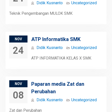
Didik Kusnanto
Uncategorized
Teknik Pengembangan MULOK SMK
ATP Informatika SMK
NOV
24
Didik Kusnanto
Uncategorized
ATP INFORMATIKA KELAS X SMK
Paparan media Zat dan
NOV
Perubahan
08
Didik Kusnanto
Uncategorized
Zat dan Perubahan