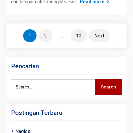
dan lempar untuk menghasilkan
Read more
Posts
1
2
…
10
Next
navigation
Pencarian
Search
Search
for:
Postingan Terbaru
Nagios