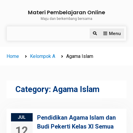
Skip
Materi Pembelajaran Online
to
Maju dan berkembang bersama
content
Menu
Search
Home
Kelompok A
Agama Islam
Category:
Agama Islam
Pendidikan Agama Islam dan
JUL
Budi Pekerti Kelas XI Semua
12