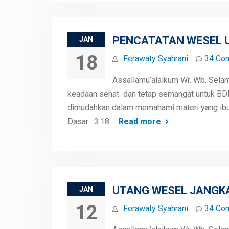
PENCATATAN WESEL U
JAN
18
Ferawaty Syahrani
34 Co
Assallamu’alaikum Wr. Wb. Sela
keadaan sehat dan tetap semangat untuk BDR H
dimudahkan dalam memahami materi yang ibu 
Dasar : 3.18
Read more
UTANG WESEL JANGKA 
JAN
12
Ferawaty Syahrani
34 Co