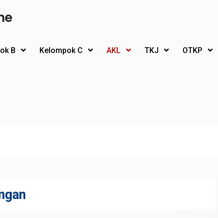
ne
ok B
Kelompok C
AKL
TKJ
OTKP
ngan