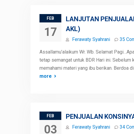
LANJUTAN PENJUALAN
FEB
AKL)
17
Ferawaty Syahrani
35 Co
Assallamu’alaikum Wr. Wb. Selamat Pagi…Apa
tetap semangat untuk BDR Hari ini. Sebelum k
memahami materi yang ibu berikan. Berdoa d
more
PENJUALAN KONSINYAS
FEB
03
Ferawaty Syahrani
34 Co