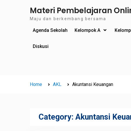
Skip
Materi Pembelajaran Onli
to
Maju dan berkembang bersama
content
Agenda Sekolah
Kelompok A
Kelomp
Diskusi
Home
AKL
Akuntansi Keuangan
Category:
Akuntansi Keua