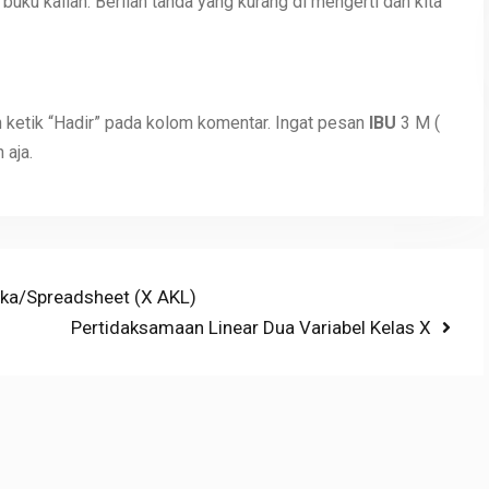
di buku kalian. Berilah tanda yang kurang di mengerti dan kita
n ketik “Hadir” pada kolom komentar. Ingat pesan
IBU
3 M (
 aja.
gka/Spreadsheet (X AKL)
Next
Pertidaksamaan Linear Dua Variabel Kelas X
post: