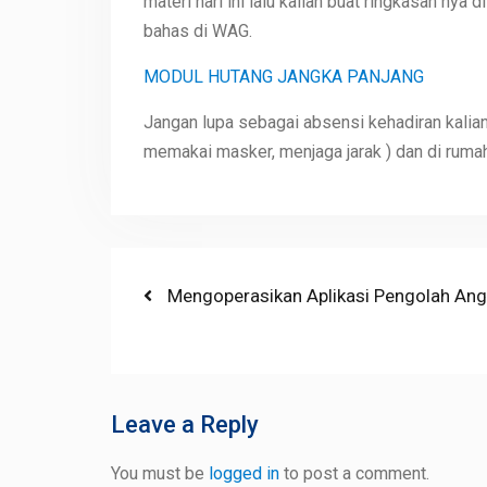
materi hari ini lalu kalian buat ringkasan nya 
bahas di WAG.
MODUL HUTANG JANGKA PANJANG
Jangan lupa sebagai absensi kehadiran kalia
memakai masker, menjaga jarak ) dan di rumah
Post
Previous
Mengoperasikan Aplikasi Pengolah An
post:
navigation
Leave a Reply
You must be
logged in
to post a comment.