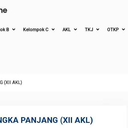
ne
ok B
Kelompok C
AKL
TKJ
OTKP
(XII AKL)
GKA PANJANG (XII AKL)