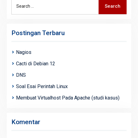
Search
Search
for:
Postingan Terbaru
Nagios
Cacti di Debian 12
DNS
Soal Esai Perintah Linux
Membuat Virtualhost Pada Apache (studi kasus)
Komentar