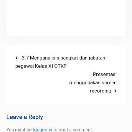
Post
Previous
3.7 Menganalisis pangkat dan jabatan
post:
pegawai Kelas XI OTKP
navigation
Next
Presentasi
post:
menggunakan screen
recording
Leave a Reply
You must be
logged in
to post a comment.