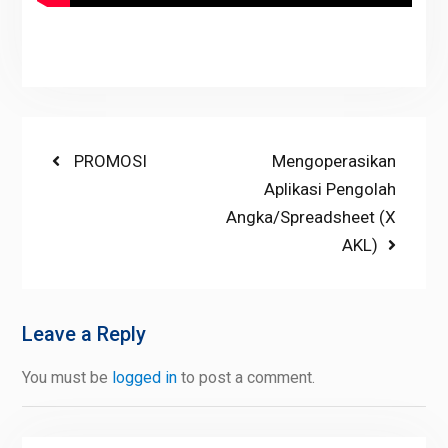
Post
Previous
PROMOSI
Next
Mengoperasikan
post:
post:
Aplikasi Pengolah
navigation
Angka/Spreadsheet (X
AKL)
Leave a Reply
You must be
logged in
to post a comment.