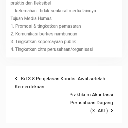
praktis dan fleksibel
kelemahan : tidak seakurat media lainnya
Tujuan Media Humas
1. Promosi & tingkatkan pemasaran
2. Komunikasi berkesinambungan
3. Tingkatkan kepercayaan publik
4. Tingkatkan citra perusahaan/organisasi
Post
Previous
Kd 3.8 Penjelasan Kondisi Awal setelah
post:
Kemerdekaan
navigation
Next
Praktikum Akuntansi
post:
Perusahaan Dagang
(XI AKL)