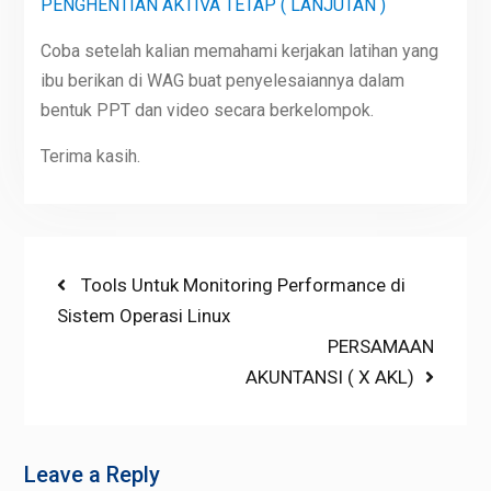
PENGHENTIAN AKTIVA TETAP ( LANJUTAN )
Coba setelah kalian memahami kerjakan latihan yang
ibu berikan di WAG buat penyelesaiannya dalam
bentuk PPT dan video secara berkelompok.
Terima kasih.
Post
Previous
Tools Untuk Monitoring Performance di
post:
Sistem Operasi Linux
navigation
Next
PERSAMAAN
post:
AKUNTANSI ( X AKL)
Leave a Reply