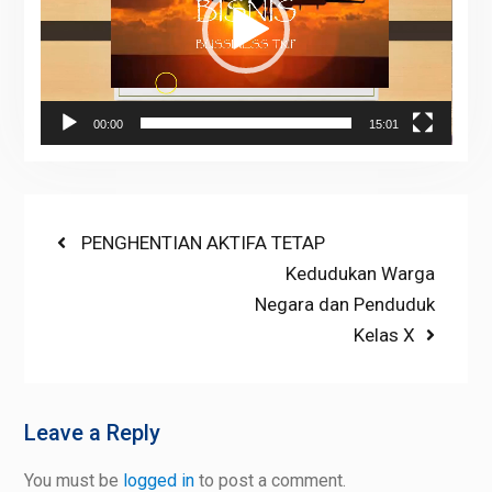
00:00
15:01
Post
Previous
PENGHENTIAN AKTIFA TETAP
post:
Next
Kedudukan Warga
navigation
post:
Negara dan Penduduk
Kelas X
Leave a Reply
You must be
logged in
to post a comment.