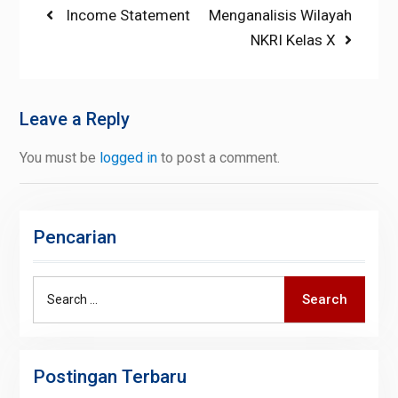
Post
Previous
Income Statement
Next
Menganalisis Wilayah
post:
post:
NKRI Kelas X
navigation
Leave a Reply
You must be
logged in
to post a comment.
Pencarian
Search
Search
for:
Postingan Terbaru