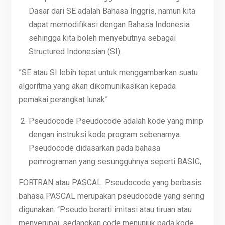
Dasar dari SE adalah Bahasa Inggris, namun kita
dapat memodifikasi dengan Bahasa Indonesia
sehingga kita boleh menyebutnya sebagai
Structured Indonesian (SI).
”SE atau SI lebih tepat untuk menggambarkan suatu
algoritma yang akan dikomunikasikan kepada
pemakai perangkat lunak”
Pseudocode Pseudocode adalah kode yang mirip
dengan instruksi kode program sebenarnya.
Pseudocode didasarkan pada bahasa
pemrograman yang sesungguhnya seperti BASIC,
FORTRAN atau PASCAL. Pseudocode yang berbasis
bahasa PASCAL merupakan pseudocode yang sering
digunakan. “Pseudo berarti imitasi atau tiruan atau
menyerupai, sedangkan code menunjuk pada kode