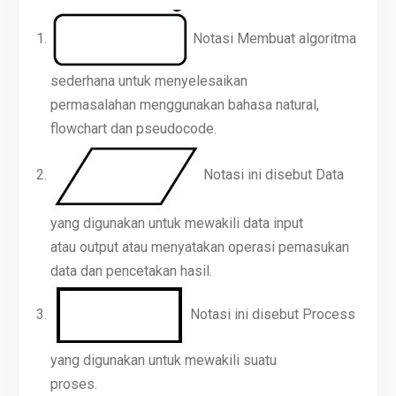
Notasi Membuat algoritma
sederhana untuk menyelesaikan
permasalahan menggunakan bahasa natural,
flowchart dan pseudocode.
Notasi ini disebut Data
yang digunakan untuk mewakili data input
atau output atau menyatakan operasi pemasukan
data dan pencetakan hasil.
Notasi ini disebut Process
yang digunakan untuk mewakili suatu
proses.