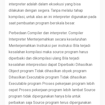
interpreter adalah dalam eksekusi yang bisa
dilakukan dengan segera. Tanpa melalui tahap
kompilasi, untuk alas an ini interpreter digunakan pada
saat pembuatan program berskala besar.
Perbedaan Compiler dan interpreter. Compiler
Interpreter Menterjemahkan secara keseluruhan
Menterjemahkan Instruksi per instruksi Bila terjadi
kesalahan kompilasi maka source program harus
diperbaiki dan dikompilasi ulang Bila terjadi
kesalahan interprestasi dapat Diperbaiki Dihasilkan
Object program Tidak dihasilkan obyek program
Dihasilkan Executable program Tidak dihasilkan
Executable program Proses pekerjaan program lebih
cepat Proses pekerjaan program lebih lambat Source
program tidak dipergunakan hanya bila untuk
perbaikan saja Source program terus dipergunakan