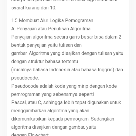
syarat kurang dari 10.
1.5 Membuat Alur Logika Pemograman
A. Penyajian atau Penulisan Algoritma
Penyajian algoritma secara garis besar bisa dalam 2
bentuk penyajian yaitu tulisan dan
gambar. Algoritma yang disajikan dengan tulisan yaitu
dengan struktur bahasa tertentu
(misalnya bahasa Indonesia atau bahasa Inggris) dan
pseudocode.
Pseudocode adalah kode yang mirip dengan kode
pemrograman yang sebenarnya seperti
Pascal, atau C, sehingga lebih tepat digunakan untuk
menggambarkan algoritma yang akan
dikomunikasikan kepada pemrogram. Sedangkan
algoritma disajikan dengan gambar, yaitu
dengan Flowchart