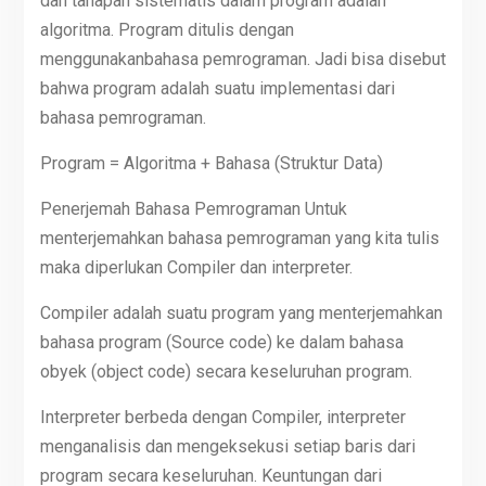
dan tahapan sistematis dalam program adalah
algoritma. Program ditulis dengan
menggunakanbahasa pemrograman. Jadi bisa disebut
bahwa program adalah suatu implementasi dari
bahasa pemrograman.
Program = Algoritma + Bahasa (Struktur Data)
Penerjemah Bahasa Pemrograman Untuk
menterjemahkan bahasa pemrograman yang kita tulis
maka diperlukan Compiler dan interpreter.
Compiler adalah suatu program yang menterjemahkan
bahasa program (Source code) ke dalam bahasa
obyek (object code) secara keseluruhan program.
Interpreter berbeda dengan Compiler, interpreter
menganalisis dan mengeksekusi setiap baris dari
program secara keseluruhan. Keuntungan dari