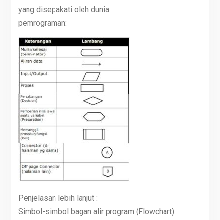
yang disepakati oleh dunia
pemrograman:
Penjelasan lebih lanjut :
Simbol-simbol bagan alir program (Flowchart)