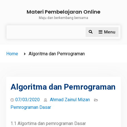
Skip
Materi Pembelajaran Online
to
Maju dan berkembang bersama
content
Menu
Search
Home
Algoritma dan Pemrograman
Algoritma dan Pemrograman
07/03/2020
Ahmad Zainul Mizan
Pemrograman Dasar
1.1 Algortima dan pemrograman Dasar