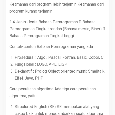
Keamanan dari program lebih terjamin Keamanan dari
program kurang terjamin
1.4 Jenis-Jenis Bahasa Pemrograman  Bahasa
Pemrograman Tingkat rendah (Bahasa mesin, Biner) 
Bahasa Pemrograman Tingkat tinggi
Contoh-contoh Bahasa Pemrograman yang ada :
Prosedural : Algol, Pascal, Fortran, Basic, Cobol, C
Fungsional : LOGO, APL, LISP
Deklaratif : Prolog Object oriented murni: Smalltalk,
Eifel, Java, PHP
Cara penulisan algortima Ada tiga cara penulisan
algoritma, yaitu :
Structured English (SE) SE merupakan alat yang
cukup baik untuk menggambarkan suatu algoritma.