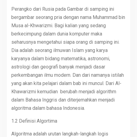
Perangko dari Rusia pada Gambar di samping ini
bergambar seorang pria dengan nama Muhammad bin
Musa al-Khwarizmi. Bagi kalian yang sedang
berkecimpung dalam dunia komputer maka
seharusnya mengetahui siapa orang di samping ini.
Dia adalah seorang ilmuwan Islam yang karya
karyanya dalam bidang matematika, astronomi,
astrologi dan geografi banyak menjadi dasar
perkembangan ilmu modern. Dan dari namanya istilah
yang akan kita pelajari dalam bab ini muncul. Dari Al-
Khawarizmi kemudian berubah menjadi algorithm
dalam Bahasa Inggris dan diterjemahkan menjadi
algoritma dalam bahasa Indonesia.
1.2 Definisi Algortima
Algoritma adalah urutan langkah-langkah logis